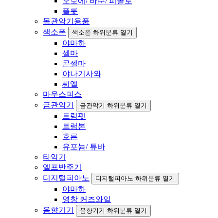
오보에/ 바순/ 피콜로
플룻
목관악기용품
색소폰
색소폰 하위분류 열기
야마하
셀마
콘셀마
야나기사와
씨엘
마우스피스
금관악기
금관악기 하위분류 열기
트럼펫
트럼본
호른
유포늄/ 튜바
타악기
엘프반주기
디지털피아노
디지털피아노 하위분류 열기
야마하
영창 커즈와일
음향기기
음향기기 하위분류 열기