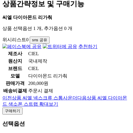
상품간략정보 및 구매기능
씨엘 다이아몬드 리가춰
상품 선택옵션 1 개, 추가옵션 0 개
위시리스트
0
sns 공유
추천하기
제조사
CIEL
원산지
국내제작
브랜드
CIEL
모델
다이아몬드 리가춰
판매가격
200,000원
배송비결제
주문시 결제
이전상품
씨엘 넥스크류 스톰사운더
다음상품
씨엘 다이아몬
드 색소폰 스트랩
확대보기
구매하기
선택옵션