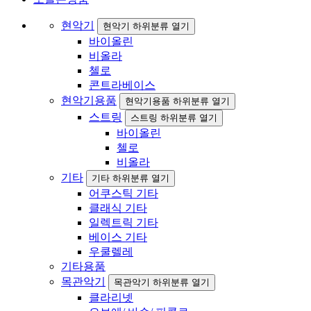
현악기
현악기 하위분류 열기
바이올린
비올라
첼로
콘트라베이스
현악기용품
현악기용품 하위분류 열기
스트링
스트링 하위분류 열기
바이올린
첼로
비올라
기타
기타 하위분류 열기
어쿠스틱 기타
클래식 기타
일렉트릭 기타
베이스 기타
우쿨렐레
기타용품
목관악기
목관악기 하위분류 열기
클라리넷