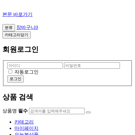
본문 바로가기
육림악기사
장바구니
0
분류
카테고리닫기
회원로그인
자동로그인
상품 검색
상품명
필수
카테고리
마이페이지
오늘본상품