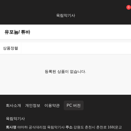
0
육림악기사
유포늄/ 튜바
상품정렬
등록된 상품이 없습니다.
회사소개
개인정보
이용약관
PC 버전
육림악기사
회사명
야마하 공식대리점 육림악기사
주소
강원도 춘천시 춘천로 168(운교