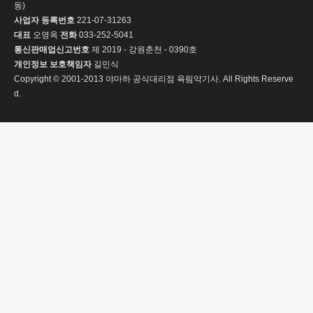
동)
사업자 등록번호
221-07-31263
대표
오영옥
전화
033-252-5041
통신판매업신고번호
제 2019 - 강원춘천 - 0390호
개인정보 보호책임자
길민식
Copyright © 2001-2013 야마하 공식대리점 육림악기사. All Rights Reserve
d.