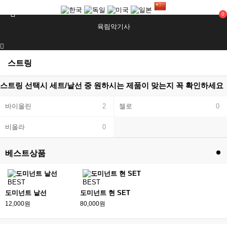
0
육림악기사
스트링
스트링 선택시 세트/낱선 중 원하시는 제품이 맞는지 꼭 확인하세요
바이올린
2
첼로
0
비올라
0
베스트상품
BEST
BEST
도미넌트 낱선
도미넌트 현 SET
12,000원
80,000원