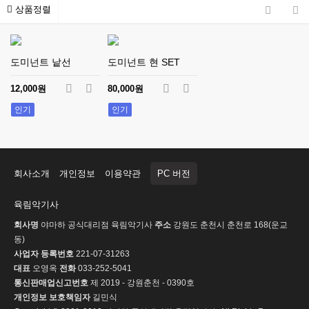
상품정렬
도미넌트 낱선
도미넌트 현 SET
12,000원
80,000원
인기
인기
회사소개
개인정보
이용약관
PC 버전
육림악기사
회사명
야마하 공식대리점 육림악기사
주소
강원도 춘천시 춘천로 168(운교
동)
사업자 등록번호
221-07-31263
대표
오영옥
전화
033-252-5041
통신판매업신고번호
제 2019 - 강원춘천 - 0390호
개인정보 보호책임자
길민식