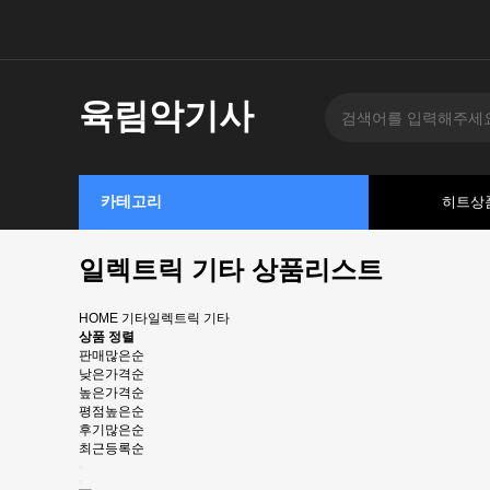
육림악기사
카테고리
히트상
일렉트릭 기타 상품리스트
HOME
기타
일렉트릭 기타
상품 정렬
판매많은순
낮은가격순
높은가격순
평점높은순
후기많은순
최근등록순