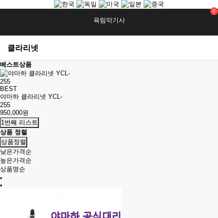
0
육림악기사
클라리넷
베스트상품
BEST
야마하 클라리넷 YCL-
255
950,000원
1번째 리스트
상품 정렬
상품정렬
낮은가격순
높은가격순
상품명순