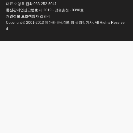
대표
오영옥
전화
033-252-5041
통신판매업신고번호
제 2019 - 강원춘천 - 0390호
개인정보 보호책임자
길민식
Copyright © 2001-2013 야마하 공식대리점 육림악기사. All Rights Reserve
d.