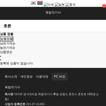
0
육림악기사
호른
상품 정렬
상품정렬
낮은가격순
높은가격순
상품명순
등록된 상품이 없습니다.
회사소개
개인정보
이용약관
PC 버전
육림악기사
회사명
야마하 공식대리점 육림악기사
주소
강원도 춘천시 춘천로 168(운교
동)
사업자 등록번호
221-07-31263