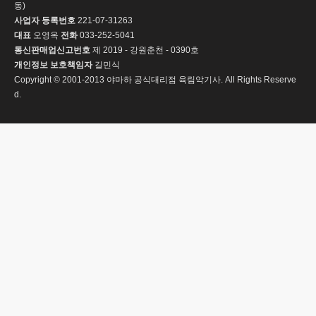
동)
사업자 등록번호
221-07-31263
대표
오영옥
전화
033-252-5041
통신판매업신고번호
제 2019 - 강원춘천 - 0390호
개인정보 보호책임자
길민식
Copyright © 2001-2013 야마하 공식대리점 육림악기사. All Rights Reserve
d.