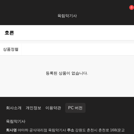
0
육림악기사
호른
상품정렬
등록된 상품이 없습니다.
회사소개
개인정보
이용약관
PC 버전
육림악기사
회사명
야마하 공식대리점 육림악기사
주소
강원도 춘천시 춘천로 168(운교