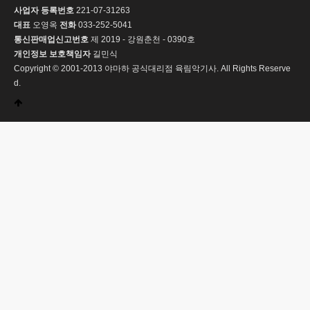
사업자 등록번호
221-07-31263
대표
오영옥
전화
033-252-5041
통신판매업신고번호
제 2019 - 강원춘천 - 0390호
개인정보 보호책임자
길민식
Copyright © 2001-2013 야마하 공식대리점 육림악기사. All Rights Reserve
d.