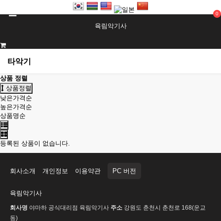
0
육림악기사
타악기
상품 정렬
상품정렬
낮은가격순
높은가격순
상품명순
등록된 상품이 없습니다.
회사소개
개인정보
이용약관
PC 버전
육림악기사
회사명
야마하 공식대리점 육림악기사
주소
강원도 춘천시 춘천로 168(운교
동)