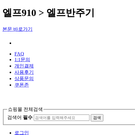
엘프910 > 엘프반주기
본문 바로가기
FAQ
1:1문의
개인결제
사용후기
상품문의
쿠폰존
육림악기사
쇼핑몰 전체검색
검색어
필수
검색
로그인