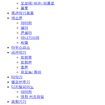
오보에/ 바순/ 피콜로
플룻
목관악기용품
색소폰
야마하
셀마
콘셀마
야나기사와
씨엘
마우스피스
금관악기
트럼펫
트럼본
호른
유포늄/ 튜바
타악기
엘프반주기
디지털피아노
야마하
영창 커즈와일
음향기기