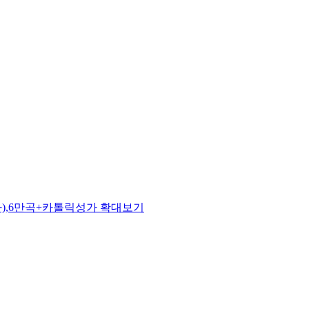
성가),6만곡+카톨릭성가
확대보기