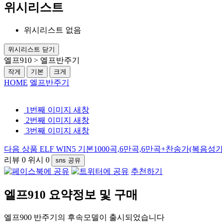
위시리스트
위시리스트 없음
위시리스트 닫기
엘프910 > 엘프반주기
작게
기본
크게
HOME
엘프반주기
1번째 이미지 새창
2번째 이미지 새창
3번째 이미지 새창
다음 상품
ELF WIN5 기본1000곡,6만곡,6만곡+찬송가(복음
리뷰
0
위시
0
sns 공유
추천하기
엘프910
요약정보 및 구매
엘프900 반주기의 후속모델이 출시되었습니다