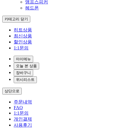
앰프스피커
헤드폰
카테고리 닫기
히트상품
최신상품
할인상품
1:1문의
마이메뉴
오늘 본 상품
장바구니
위시리스트
상단으로
주문내역
FAQ
1:1문의
개인결제
사용후기