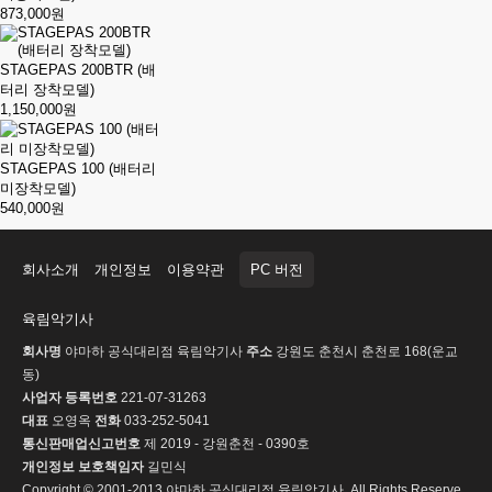
873,000원
STAGEPAS 200BTR (배
터리 장착모델)
1,150,000원
STAGEPAS 100 (배터리
미장착모델)
540,000원
회사소개
개인정보
이용약관
PC 버전
육림악기사
회사명
야마하 공식대리점 육림악기사
주소
강원도 춘천시 춘천로 168(운교
동)
사업자 등록번호
221-07-31263
대표
오영옥
전화
033-252-5041
통신판매업신고번호
제 2019 - 강원춘천 - 0390호
개인정보 보호책임자
길민식
Copyright © 2001-2013 야마하 공식대리점 육림악기사. All Rights Reserve